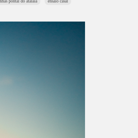
nhas pontal do atalaia
ensaio casal