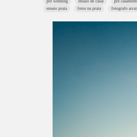
pre wedding
ensaio de casal
pre casament
ensaio praia
fotos na praia
fotografo arrai