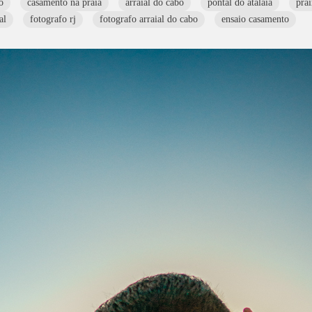
o
casamento na praia
arraial do cabo
pontal do atalaia
prai
al
fotografo rj
fotografo arraial do cabo
ensaio casamento